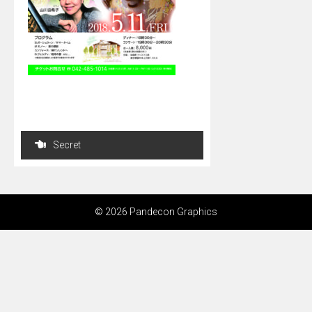
投
Secret
稿
ナ
ビ
© 2026 Pandecon Graphics
ゲ
ー
シ
ョ
ン