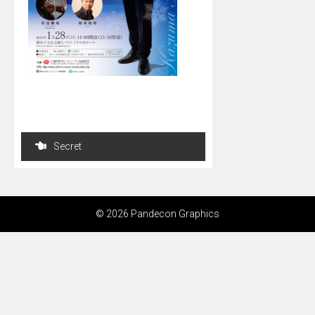
投
Secret
稿
ナ
ビ
© 2026 Pandecon Graphics
ゲ
ー
シ
ョ
ン