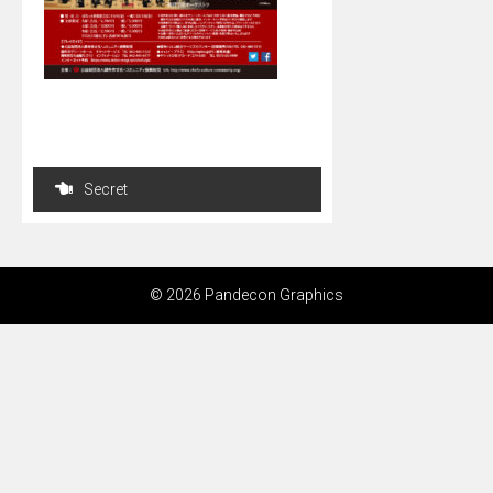
投
Secret
稿
ナ
ビ
© 2026 Pandecon Graphics
ゲ
ー
シ
ョ
ン